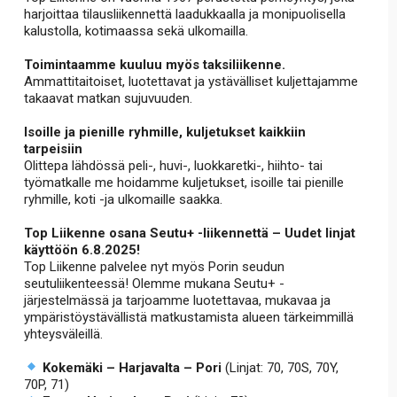
harjoittaa tilausliikennettä laadukkaalla ja monipuolisella
kalustolla, kotimaassa sekä ulkomailla.
Toimintaamme kuuluu myös taksiliikenne.
Ammattitaitoiset, luotettavat ja ystävälliset kuljettajamme
takaavat matkan sujuvuuden.
Isoille ja pienille ryhmille, kuljetukset kaikkiin
tarpeisiin
Olittepa lähdössä peli-, huvi-, luokkaretki-, hiihto- tai
työmatkalle me hoidamme kuljetukset, isoille tai pienille
ryhmille, koti -ja ulkomaille saakka.
Top Liikenne osana Seutu+ -liikennettä – Uudet linjat
käyttöön 6.8.2025!
Top Liikenne palvelee nyt myös Porin seudun
seutuliikenteessä! Olemme mukana Seutu+ -
järjestelmässä ja tarjoamme luotettavaa, mukavaa ja
ympäristöystävällistä matkustamista alueen tärkeimmillä
yhteysväleillä.
Kokemäki – Harjavalta – Pori
(Linjat: 70, 70S, 70Y,
70P, 71)