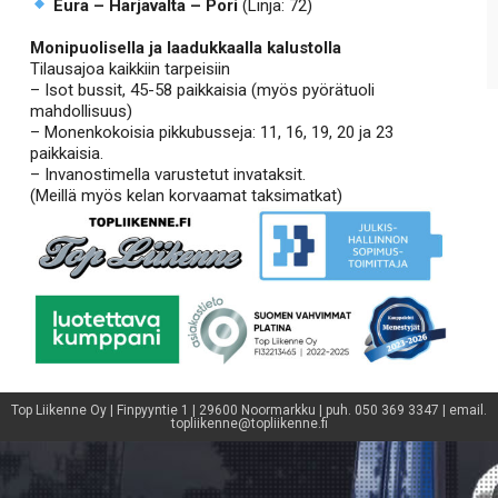
Eura – Harjavalta – Pori
(Linja: 72)
Monipuolisella ja laadukkaalla kalustolla
Tilausajoa kaikkiin tarpeisiin
– Isot bussit, 45-58 paikkaisia (myös pyörätuoli
mahdollisuus)
– Monenkokoisia pikkubusseja: 11, 16, 19, 20 ja 23
paikkaisia.
– Invanostimella varustetut invataksit.
(Meillä myös kelan korvaamat taksimatkat)
Top Liikenne Oy | Finpyyntie 1 | 29600 Noormarkku | puh. 050 369 3347 | email.
topliikenne@topliikenne.fi